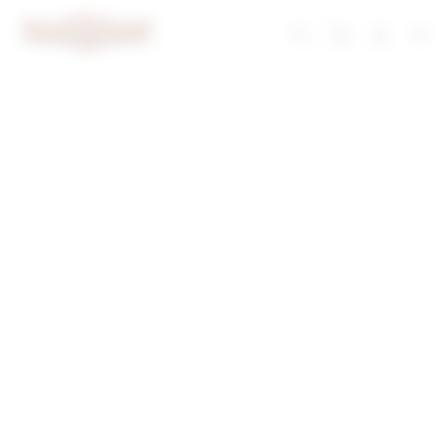
Skip
to
Troli
Login
Navigation
Deposit 5000
content