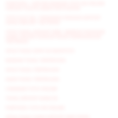
PUBTOGEL | DAFTAR BANDAR TOTO 4D ONLINE
HADIAH 10 JUTA AMAN PASTI BAYAR
TOTO SLOT 4D : TERMURAH DENGAN DEPOSIT
DANA 5000 BET 100 PERAK
TOTO TOGEL DEPOSIT 5000 : WEBSITE PENYEDIA
GAME ONLINE DENGAN RASIO KEMENANGAN
TERTINGGI
SITUS TOGEL DEPO 5K WONTOTO
BANDAR TOGEL TERPERCAYA
SITUS TOGEL TERPERCAYA
AGEN TOGEL TERPERCAYA
5 BANDAR TOTO ONLINE
TOGEL DEPOSIT DANA 5K
PUBTOGEL TOTO 4D ONLINE
SITUS TOGEL DANA DEPOSIT 5000 TANPA