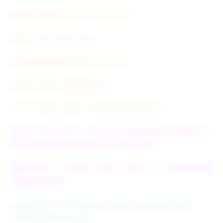
AKUN WONTOTO TOTO GACOR
TOTO SLOT QRIS 5000
AGEN RESMI BANDAR TOTO 5K
AKUN TOGEL TERPERCAYA
TOTO TOGEL DEPO 5K RESMI WONTOTO
TOGEL DEPO 5K : DAFTAR SEKARANG DENGAN 1
AKUN MAINKAN GAME SLOT TOTO 4D
PUBTOGEL | AGEN TOTO DEPO 5K TERPERCAYA
TERBAIK NO#1
WONTOTO TOTO DEPOSIT QRIS 5K AMAN CEPAT
PASTI DIBAYAR 100%