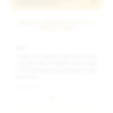
+
terjamin keamanannya?
pengisian saldo minimal deposit 5000 Anda
provider slot ternama seperti Pragmatic
terselesaikan dalam hitungan detik.
Play, PG Soft, dan Habanero yang
Sangat aman 100% ! Kami menggunakan
semuanya bisa dimainkan secara hemat
REVIEW MEMBER WONTOTO
sistem enkripsi tingkat tinggi yang
mulai dari modal 5k saja dan juga togel
MODAL 5000
memastikan seluruh data pendaftar baru
online.
tetap terlindungi dan terjaga
kerahasiaannya.
JESS
★★★★★
LU
"Engine dan provider terbaik emang beda,
"B
main game Gates of Olympus lancar banget
50
di HP. Modal depo 5k aja udah dapet scatter
Ga
berkali-kali."
La
Terverifikasi - Hari Ini
Terv