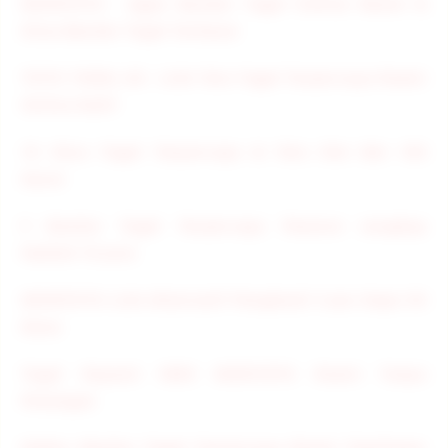
WONTOTO - Agen Bandar Togel Online Resmi &
Situs Bandar Togel Terbesar
TOTO TOGEL 4D : Link Toto Togel Terpercaya Resmi
Online No#1
10 Situs Togel Terpercaya & Toto Slot Bet 100
Gacor
5 Bandar Togel Terpercaya Pasaran Lengkap
Hadiah 10 Juta
WONTOTO Link Alternatif Penghasil Cuan Depo 5K
Dana
Togel Deposit 5000 WONTOTO Resmi Tanpa
Potongan
Daftar Bandar Togel Terpercaya Resmi Tewrbesar