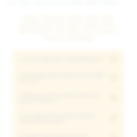
AGEN TOGEL DEPO 5K PALING MURAH TANPA POTONGAN
FAQ: Seputar Situs Toto Slot
WONTOTO Sebagai Situs Toto
Slot DANA Via QRIS 5K Terbaru
Tanpa Potongan
+
1. Apa itu Agen Situs Toto WONTOTO?
2. Mengapa minimal deposit harus 5000
WONTOTO adalah link Agen Situs Toto
+
via Dana?
Online terpercaya di Indonesia yang
mendukung transaksi via DANA dan sistem
3. Bagaimana jika terjadi kendala saat
Metode Dana memungkinkan proses
+
proses transaksi?
QRIS tanpa potongan dengan proses cepat
transfer kilat tanpa biaya tambahan,
hanya dalam hitungan detik.
sehingga modal hiburan hemat 5000 rupiah
4. Apa saja jenis permainan hiburan
Jangan khawatir! Layanan support Live
+
hemat yang tersedia?
Anda tetap utuh masuk ke saldo akun tanpa
Chat VVIP kami siaga 24 jam penuh untuk
potongan sepeserpun.
membantu memastikan setiap kendala
5. Apakah data pribadi pendaftar
Tersedia ribuan jenis game mulai dari