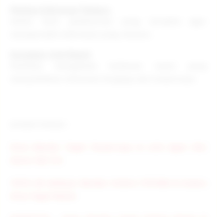
Periksa Informasi Terbaru
Selalu ikuti pembaruan yang tersedia agar
memperoleh informasi yang relevan.
Gunakan Link Resmi
Pastikan mengakses halaman resmi yang
menyediakan informasi lengkap dan terpercaya.
Artikel Terkait :
Situs Bandar Togel Terpercaya & Link Agen Slot
Gacor Hari Ini
TOTO 4D Ambyar Bandar Online TOTO88 & Utama
Situs Togel Resmi