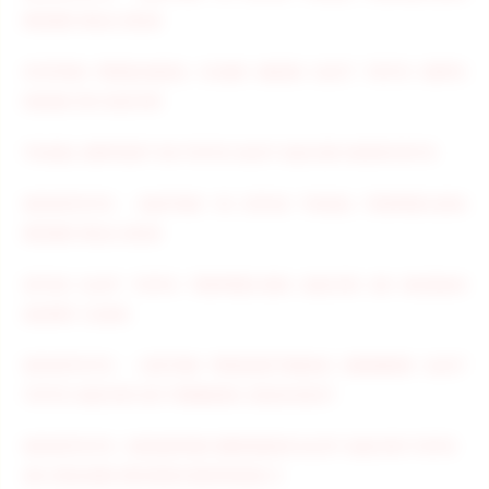
RESMI WLA 2026
SYSTEM PENGHASIL CUAN MAIN SLOT TOTO DEPO
DANA 5K GACOR
TOGEL DEPOSIT 5K TOTO SLOT GACOR WONTOTO
WONTOTO - DAFTAR 10 SITUS TOGEL TERPERCAYA
RESMI WLA 2026
SITUS SLOT TOTO TERPERCAYA GACOR 4D MUDAH
DAPAT CUAN
WONTOTO - SISTEM PENDAFTARAN MEMBER SLOT
TOTO GACOR 4D TERBARU 2026/2027
WONTOTO : KEGIATAN BERMAIN SLOT GACOR TOTO
4D ONLINE REVIEW BINTANG 5