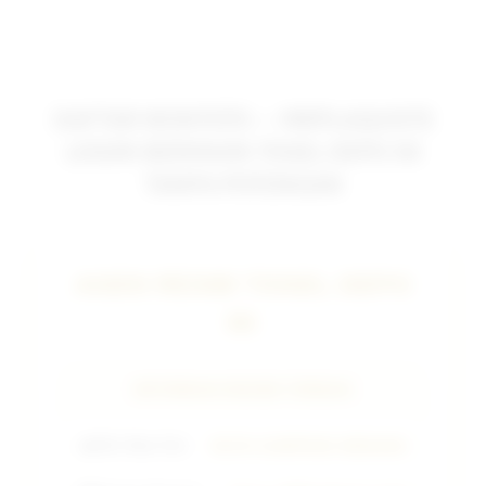
DAFTAR WONTOTO -- MRPLAQUISTE
LOGIIN BERMAIIN TOGEL DEPO 5K
TANPA POTONGAN
AGEN RESMI TOGEL DEPO
5K
INFORMASI ENGINE TERBAIK
🔥
Win Rate Slot
98.9% GAMPANG MENANG