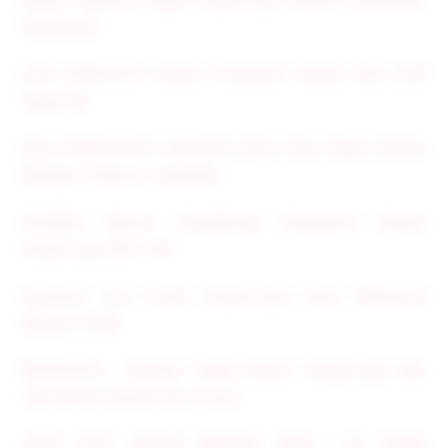
Indonesia
Link WONTOTO Resmi Promotor Resmi IDN LIVE
Togel 4D
Situs WONTOTO⟢ Spesialis Situs Toto Togel Online
Dengan Pasaran Lengkap
Prediksi Macau HongKong Singapore Resmi
Terpercaya Bet 100
Layanan Live Draw Terpercaya Data Keluaran
Akurat 100%
WONTOTO - Bandar Togel Resmi Terpercaya Bet
100 Perak hadiah 4D 10 juta
TOTO SLOT GACOR DEPOSIT 5000 / 5K TANPA