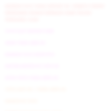
BANDAR TOTO TOGEL DEPOSIT 5K : WEBSITE TEMPAT
BERSENANG SENANG BERMAIN GAME ONLINE
PENGHASIL CUAN
TOTO SLOT DEPOSIT 5000
AGEN TOGEL QRIS 5K
BANDAR TOTO WONTOTO
DAFTAR WONTOTO TOTO 5K
SITUS TOTO TOGEL DEPO 5K
TOTO SLOT 5K | TOGEL DEPO 5K
WONTOTO TOTO