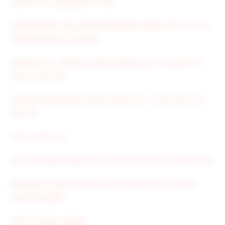
GACOR 5K GAMPANG CUAN
CORPOROTE SOLUTION BERMAIN GAME SLOT TOTO
TERPERCAYA 5K GACOR
WONTOTO : DAFTAR AGEN RESMI SLOT GACOR 5K
TOTO SLOT 4D
LINK SITUS RESMI TOGEL DEPO 5K | TOTO SLOT 5K
GACOR
TOTO SLOT 5K
SITUS CASUAL MAIN TOTO SLOT GACOR 5K AKUN VIP
BANDAR TOGEL DEPOSIT 5K AGEN SLOT TOTO 5K
GACOR RESMI
SITUS TOGEL RESMI