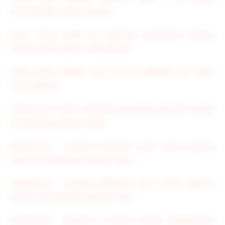
POTONGAN CUAN JUTAAN
SLOT TOTO DEPO 5K DAFTAR WONTOTO RESMI
GACOR 2026 NO#1 INDONESIA
LINK AGEN RESMI SLOT TOTO DEPOSIT 5K ANTI
SCAM RESMI
SITUS SLOT TOTO TERPERCAYA RESMI DEPOSIT DANA
5K GARANSI AMAN 100%
WONTOTO - LEADER WEBSITE SLOT TOTO GACOR
DEPO 5K ASURANSI AMAN 100%
WONTOTO - LEADER WEBSITE SLOT TOTO GACOR
DEPO 5K ASURANSI AMAN 100%
WONTOTO - DAFTAR 10 SITUS TOGEL TERPERCAYA