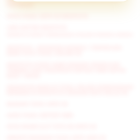
TERTINGGI
SITUS TOGEL DEPO 5K WONTOTO
LINK DAFTAR WONTOTO
WEBSITE RESMI PERMAINAN ONLINE PASANG ANGKA
WONTOTO - REFERENSI NOMOR 1 TERPERCAYA
MAIN TOTO TOGEL ONLINE 4D
WONTOTO PUSAT GAME DENGAN TEKNOLOGI
TERBARU DAN TERUPDATE DEPOSIT 5000 UNTUK
BUAT 1 AKUN
INDIKATOR MAIN DI TOGEL ONLINE KEMENANGAN
BERMAIN DI WONTOTO DENGAN DEPO MULAI 5K
BANDAR TOGEL DEPO 5K
AGEN TOGEL DEPOSIT 5000
SITUS RESMI SLOT TOTO 4D DEPO 5K
WEBSITE BERMAIN TOGEL DEPO QRIS 5K