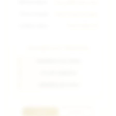
💳
Sistem Deposit
Dana, QRIS, Bank Lokal
⚡
Proses Transaksi
Kilat & Tanpa Potongan
📱
Platform Utama
TOTO TOGEL 4D
PROVIDER SLOT TERGACOR
PRAGMATIC PLAY (ZEUS)
PG SOFT (BANDITO)
HABANERO (KOI GATE)
LOGIN
DAFTAR