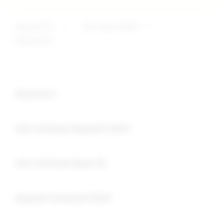
deposit 5k
>
slot depo 5000
>
WONTOTO
Buka
Footer Navigation
Keyword :
Buka
slot minimal deposit 5000
Buka
slot minimal depo 5k
Buka
deposit minimal 5000
Buka